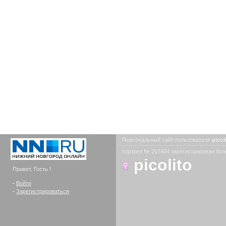
Персональный сайт пользователя
picol
портрет № 217434 зарегистрирован боле
picolito
Привет, Гость !
-
Войти
-
Зарегистрироваться