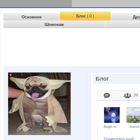
Блог
( 0 )
Основное
Др
Шпионаж
Блог
39
Bright moon
Icaros
Посмотреть ещё