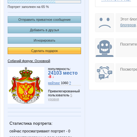
Портрет заполнен на 65 %
dusha29
fierysto
Этот блог
Отправить приватное сообщение
блогеров
.
Добавить в друзья
Игнорировать
ss-best
svetlaz
Посетит
Сделать подарок
Собачий форум: Основной
Матрешечка
Снеж
популярность:
Посмотре
24103 место
-8 ↓
рейтинг
1060
?
Привилегированный
пользователь
5
уровня
Статистика портрета:
сейчас просматривают портрет - 0